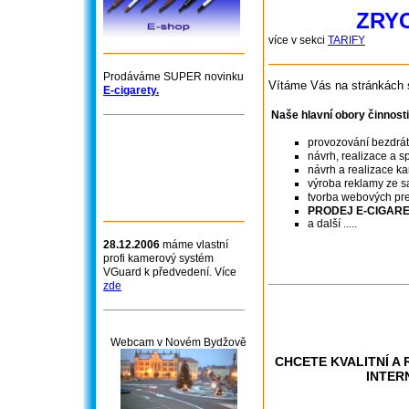
ZRYC
více v sekci
TARIFY
Prodáváme SUPER novinku
Vítáme Vás na stránkách 
E-cigarety.
Naše hlavní obory činnosti
provozování bezdrát
návrh, realizace a s
návrh a realizace 
výroba reklamy ze sa
tvorba webových pr
PRODEJ E-CIGAR
a další .....
28.12.2006
máme vlastní
profi kamerový systém
VGuard k předvedení. Více
zde
Webcam v Novém Bydžově
CHCETE KVALITNÍ A 
INTER